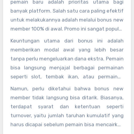
pemain baru adalah prioritas utama bagi
banyak platform. Salah satu cara paling efektif
untuk melakukannya adalah melalui bonus new
member 100% di awal. Promo ini sangat populer
karena langsung memberikan keuntungan
Keuntungan utama dari bonus ini adalah
ganda kepada pemain yang baru mendaftar
memberikan modal awal yang lebih besar
dan melakukan deposit pertama. Cara kerjanya
tanpa perlu mengeluarkan dana ekstra. Pemain
sederhana: deposit pertama Anda akan
bisa langsung menjajal berbagai permainan
digandakan oleh situs. Jika Anda menyetor
seperti slot, tembak ikan, atau permainan
Rp50.000, maka akan langsung mendapatkan
lainnya tanpa terlalu khawatir saldo cepat
Namun, perlu diketahui bahwa bonus new
tambahan Rp50.000, menjadikan total saldo
habis. Karena bonus diberikan saat awal
member tidak langsung bisa ditarik. Biasanya,
Anda Rp100.000.
mendaftar, promo ini juga menjadi semacam
terdapat syarat dan ketentuan seperti
bentuk sambutan hangat bagi member baru
turnover, yaitu jumlah taruhan kumulatif yang
dari situs tempat bermain.
harus dicapai sebelum pemain bisa mencairkan
kemenangan yang dihasilkan dari bonus.