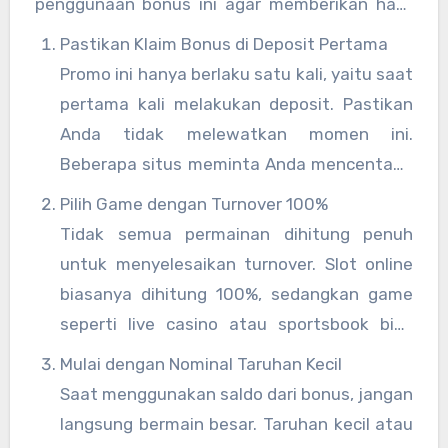
penggunaan bonus ini agar memberikan hasil
nyata:
Pastikan Klaim Bonus di Deposit Pertama
Promo ini hanya berlaku satu kali, yaitu saat
pertama kali melakukan deposit. Pastikan
Anda tidak melewatkan momen ini.
Beberapa situs meminta Anda mencentang
kolom klaim saat proses deposit — jangan
Pilih Game dengan Turnover 100%
sampai lupa!
Tidak semua permainan dihitung penuh
untuk menyelesaikan turnover. Slot online
biasanya dihitung 100%, sedangkan game
seperti live casino atau sportsbook bisa
dihitung sebagian atau bahkan tidak sama
Mulai dengan Nominal Taruhan Kecil
sekali. Mainkan permainan yang memberi
Saat menggunakan saldo dari bonus, jangan
kontribusi penuh untuk efisiensi.
langsung bermain besar. Taruhan kecil atau