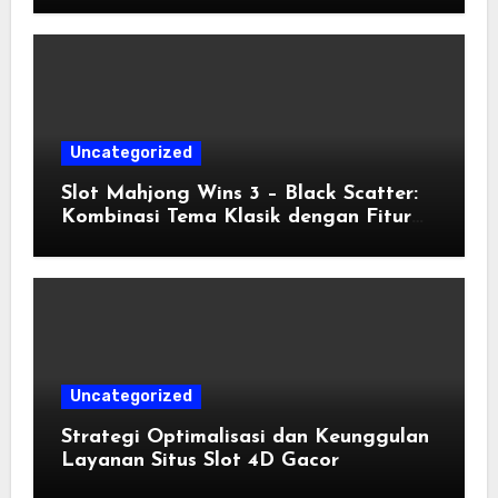
Uncategorized
Slot Mahjong Wins 3 – Black Scatter:
Kombinasi Tema Klasik dengan Fitur
Modern
Uncategorized
Strategi Optimalisasi dan Keunggulan
Layanan Situs Slot 4D Gacor