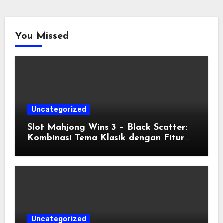
You Missed
Uncategorized
Slot Mahjong Wins 3 – Black Scatter:
Kombinasi Tema Klasik dengan Fitur
Modern
Uncategorized