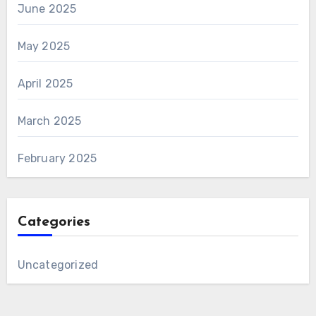
June 2025
May 2025
April 2025
March 2025
February 2025
Categories
Uncategorized