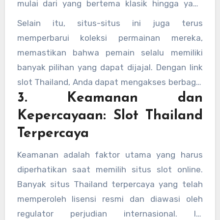
mulai dari yang bertema klasik hingga yang
lebih modern dan inovatif. Banyak dari
Selain itu, situs-situs ini juga terus
permainan ini memiliki fitur bonus yang
memperbarui koleksi permainan mereka,
menarik, seperti free spins, multipliers, dan
memastikan bahwa pemain selalu memiliki
simbol wild yang meningkatkan peluang
banyak pilihan yang dapat dijajal. Dengan link
kemenangan pemain.
slot Thailand, Anda dapat mengakses berbagai
3. Keamanan dan
jenis permainan yang sesuai dengan selera
Anda.
Kepercayaan: Slot Thailand
Terpercaya
Keamanan adalah faktor utama yang harus
diperhatikan saat memilih situs slot online.
Banyak situs Thailand terpercaya yang telah
memperoleh lisensi resmi dan diawasi oleh
regulator perjudian internasional. Ini