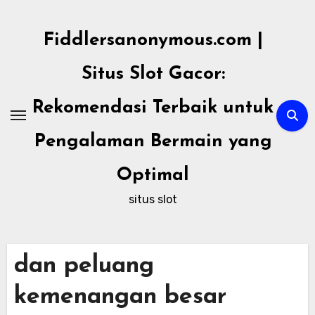
Skip
to
Fiddlersanonymous.com |
content
Situs Slot Gacor:
Rekomendasi Terbaik untuk
Pengalaman Bermain yang
Optimal
situs slot
dan peluang
kemenangan besar