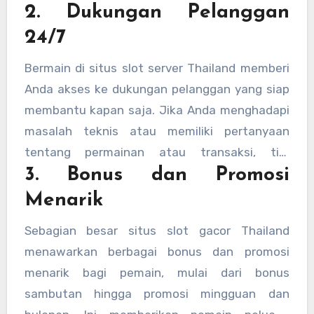
2. Dukungan Pelanggan
seperti DANA, GoPay, OVO, dan lain-lain. Proses
transaksi ini biasanya sangat cepat dan bebas
24/7
biaya tersembunyi, menjadikannya lebih
Bermain di situs slot server Thailand memberi
nyaman untuk pemain.
Anda akses ke dukungan pelanggan yang siap
membantu kapan saja. Jika Anda menghadapi
masalah teknis atau memiliki pertanyaan
tentang permainan atau transaksi, tim
3. Bonus dan Promosi
dukungan pelanggan akan siap memberikan
solusi secara cepat.
Menarik
Sebagian besar situs slot gacor Thailand
menawarkan berbagai bonus dan promosi
menarik bagi pemain, mulai dari bonus
sambutan hingga promosi mingguan dan