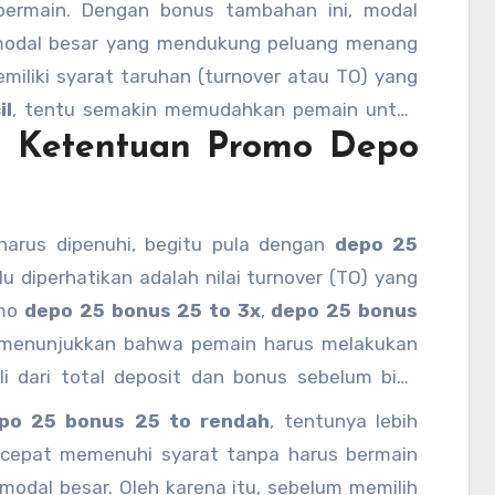
bermain. Dengan bonus tambahan ini, modal
 modal besar yang mendukung peluang menang
emiliki syarat taruhan (turnover atau TO) yang
il
, tentu semakin memudahkan pemain untuk
 Ketentuan Promo Depo
angan mereka.
 harus dipenuhi, begitu pula dengan
depo 25
lu diperhatikan adalah nilai turnover (TO) yang
omo
depo 25 bonus 25 to 3x
,
depo 25 bonus
enunjukkan bahwa pemain harus melakukan
ali dari total deposit dan bonus sebelum bisa
po 25 bonus 25 to rendah
, tentunya lebih
 cepat memenuhi syarat tanpa harus bermain
 modal besar. Oleh karena itu, sebelum memilih