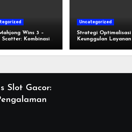
tegorized
Uncategorized
Mahjong Wins 3 –
Strategi Optimalisasi
 Scatter: Kombinasi
Keunggulan Layanan 
Klasik dengan Fitur
Slot 4D Gacor
rn
s Slot Gacor:
 Pengalaman