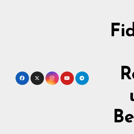
Skip
to
content
Fi
R
Be