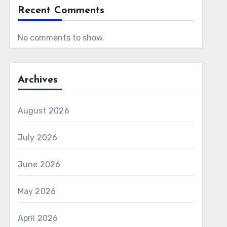
Recent Comments
No comments to show.
Archives
August 2026
July 2026
June 2026
May 2026
April 2026