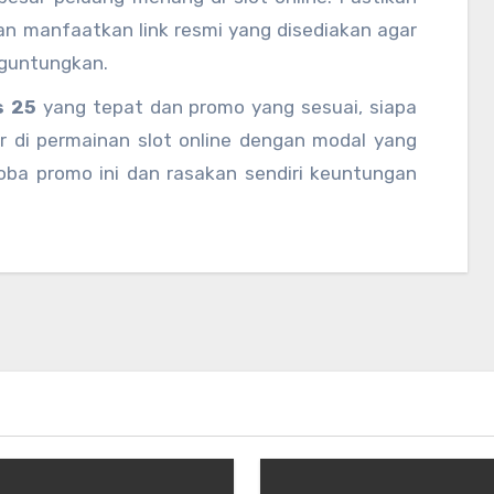
n manfaatkan link resmi yang disediakan agar
guntungkan.
s 25
yang tepat dan promo yang sesuai, siapa
 di permainan slot online dengan modal yang
coba promo ini dan rasakan sendiri keuntungan