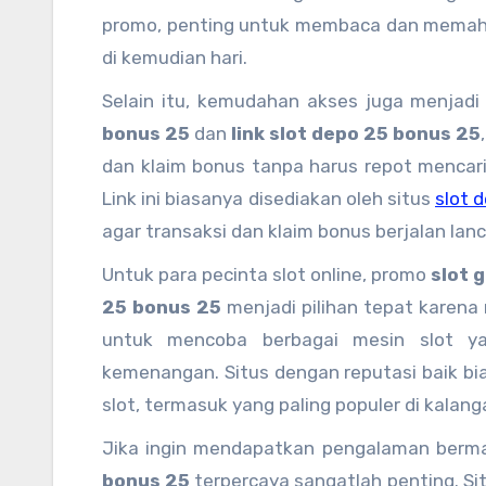
promo, penting untuk membaca dan memaha
di kemudian hari.
Selain itu, kemudahan akses juga menjad
bonus 25
dan
link slot depo 25 bonus 25
dan klaim bonus tanpa harus repot mencari
Link ini biasanya disediakan oleh situs
slot 
agar transaksi dan klaim bonus berjalan lanc
Untuk para pecinta slot online, promo
slot 
25 bonus 25
menjadi pilihan tepat karena
untuk mencoba berbagai mesin slot ya
kemenangan. Situs dengan reputasi baik bia
slot, termasuk yang paling populer di kalan
Jika ingin mendapatkan pengalaman bermai
bonus 25
terpercaya sangatlah penting. S