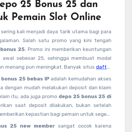
epo 25 Bonus 25 dan
k Pemain Slot Online
 sering kali menjadi daya tarik utama bagi para
alaman. Salah satu promo yang kini tengah
 bonus 25
. Promo ini memberikan keuntungan
t awal sebesar 25, sehingga membuat modal
an menang pun meningkat. Banyak situs
daftar
ni, mulai dari
situs slot gacor
,
slot depo 25
 bonus 25 bebas IP
adalah kemudahan akses
nus 25
dengan berbagai syarat dan ketentuan
isa dengan mudah melakukan deposit dan klaim
elain itu, ada juga promo
depo 25 bonus 25 di
ikan saat deposit dilakukan, bukan setelah
memberikan kepastian bagi pemain untuk segera
nus 25 new member
sangat cocok karena