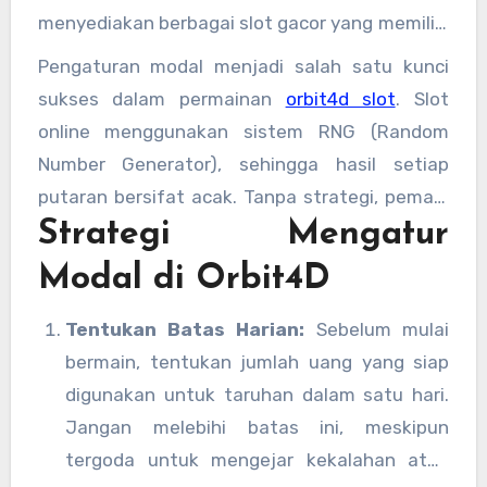
menyediakan berbagai slot gacor yang memiliki
peluang menang tinggi, namun tetap
Pengaturan modal menjadi salah satu kunci
membutuhkan strategi pengelolaan uang yang
sukses dalam permainan
orbit4d slot
. Slot
tepat. Mengatur modal bukan hanya soal
online menggunakan sistem RNG (Random
mencegah kerugian, tetapi juga membuat
Number Generator), sehingga hasil setiap
pengalaman bermain lebih menyenangkan dan
putaran bersifat acak. Tanpa strategi, pemain
terkontrol. Artikel ini akan membahas langkah-
Strategi Mengatur
bisa cepat kehilangan modal, terutama jika
langkah praktis untuk mengatur modal
terbawa emosi. Dengan mengatur modal,
Modal di Orbit4D
bermain slot di Orbit4D agar tetap aman.
pemain bisa
menentukan batas harian
untuk menang dan kalah
, sehingga risiko
Tentukan Batas Harian:
Sebelum mulai
kerugian bisa diminimalkan. Orbit4D
bermain, tentukan jumlah uang yang siap
menyediakan berbagai slot dengan RTP
digunakan untuk taruhan dalam satu hari.
(Return to Player) tinggi dan volatilitas
Jangan melebihi batas ini, meskipun
beragam, sehingga pemilihan game yang
tergoda untuk mengejar kekalahan atau