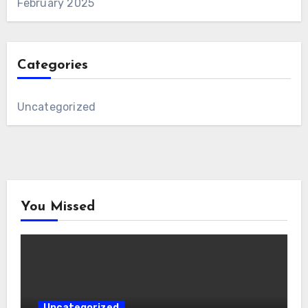
February 2025
Categories
Uncategorized
You Missed
Uncategorized