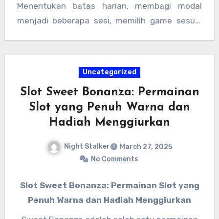
Menentukan batas harian, membagi modal
menjadi beberapa sesi, memilih game sesuai
volatilitas, dan memanfaatkan bonus secara
strategis adalah langkah-langkah praktis agar
permainan tetap aman. Dengan disiplin dan
Uncategorized
perencanaan yang baik, pengalaman bermain
Slot Sweet Bonanza: Permainan
slot bisa menjadi hiburan sekaligus peluang
Slot yang Penuh Warna dan
menang yang optimal.
Hadiah Menggiurkan
Night Stalker
March 27, 2025
No Comments
Slot Sweet Bonanza: Permainan Slot yang
Penuh Warna dan Hadiah Menggiurkan