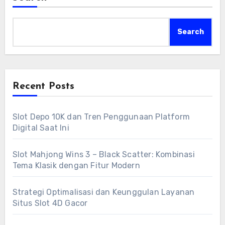
Bonanza adalah pilihan yang tepat untuk
dicoba.
Search
Recent Posts
Slot Depo 10K dan Tren Penggunaan Platform
Digital Saat Ini
Slot Mahjong Wins 3 – Black Scatter: Kombinasi
Tema Klasik dengan Fitur Modern
Strategi Optimalisasi dan Keunggulan Layanan
Situs Slot 4D Gacor