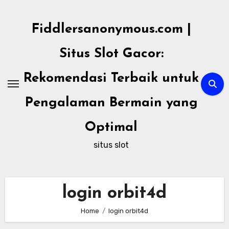
Skip
to
Fiddlersanonymous.com |
content
Situs Slot Gacor:
Rekomendasi Terbaik untuk
Pengalaman Bermain yang
Optimal
situs slot
login orbit4d
Home
login orbit4d