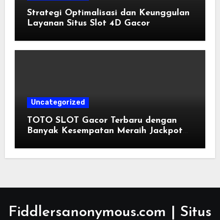
Strategi Optimalisasi dan Keunggulan
Layanan Situs Slot 4D Gacor
Uncategorized
TOTO SLOT Gacor Terbaru dengan
Banyak Kesempatan Meraih Jackpot
Fantastis Besar
Fiddlersanonymous.com | Situs