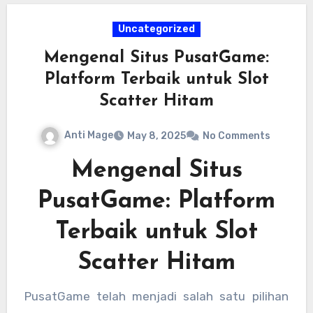
Uncategorized
Mengenal Situs PusatGame:
Platform Terbaik untuk Slot
Scatter Hitam
Anti Mage
May 8, 2025
No Comments
Mengenal Situs
PusatGame: Platform
Terbaik untuk Slot
Scatter Hitam
PusatGame telah menjadi salah satu pilihan