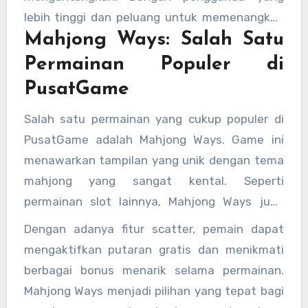
lebih tinggi dan peluang untuk memenangkan
Mahjong Ways: Salah Satu
hadiah besar, permainan ini menarik banyak
pemain untuk mencobanya.
Permainan Populer di
PusatGame
Salah satu permainan yang cukup populer di
PusatGame adalah Mahjong Ways. Game ini
menawarkan tampilan yang unik dengan tema
mahjong yang sangat kental. Seperti
permainan slot lainnya, Mahjong Ways juga
menggunakan simbol scatter, yang
Dengan adanya fitur scatter, pemain dapat
memungkinkan pemain untuk mendapatkan
mengaktifkan putaran gratis dan menikmati
lebih banyak kesempatan untuk meraih
berbagai bonus menarik selama permainan.
kemenangan.
Mahjong Ways menjadi pilihan yang tepat bagi