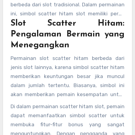
berbeda dari slot tradisional. Dalam permainan
ini, simbol scatter hitam slot memiliki peran
Slot Scatter Hitam:
yang sangat penting, karena dapat memicu
fitur-fitur istimewa seperti putaran gratis dan
Pengalaman Bermain yang
pengganda kemenangan.
Menegangkan
Permainan slot scatter hitam berbeda dari
jenis slot lainnya, karena simbol scatter hitam
memberikan keuntungan besar jika muncul
dalam jumlah tertentu. Biasanya, simbol ini
akan memberikan pemain kesempatan untuk
memenangkan putaran gratis, yang tentu saja
Di dalam permainan scatter hitam slot, pemain
menambah keseruan dalam bermain.
dapat memanfaatkan simbol scatter untuk
membuka fitur-fitur bonus yang sangat
menguntungkan. Dengan pengganda yang