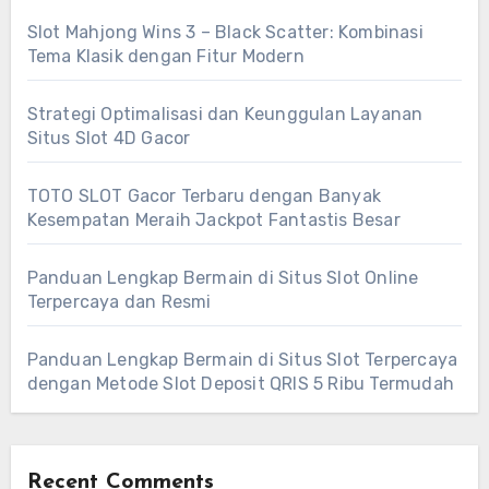
Slot Mahjong Wins 3 – Black Scatter: Kombinasi
Tema Klasik dengan Fitur Modern
Strategi Optimalisasi dan Keunggulan Layanan
Situs Slot 4D Gacor
TOTO SLOT Gacor Terbaru dengan Banyak
Kesempatan Meraih Jackpot Fantastis Besar
Panduan Lengkap Bermain di Situs Slot Online
Terpercaya dan Resmi
Panduan Lengkap Bermain di Situs Slot Terpercaya
dengan Metode Slot Deposit QRIS 5 Ribu Termudah
Recent Comments