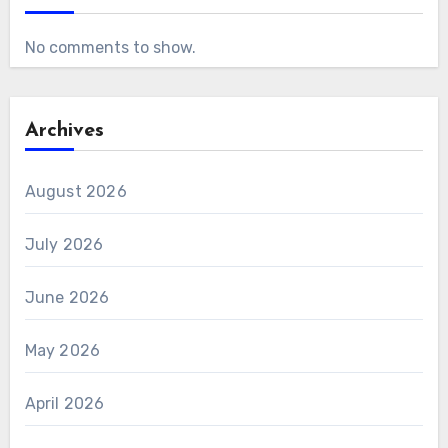
No comments to show.
Archives
August 2026
July 2026
June 2026
May 2026
April 2026