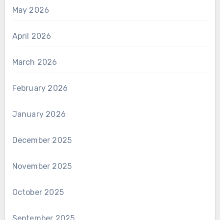
May 2026
April 2026
March 2026
February 2026
January 2026
December 2025
November 2025
October 2025
September 2025