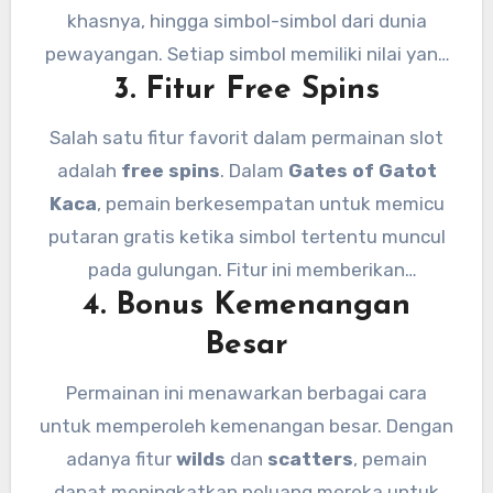
khasnya, hingga simbol-simbol dari dunia
pewayangan. Setiap simbol memiliki nilai yang
3.
Fitur Free Spins
berbeda, dan ini menjadi salah satu daya tarik
utama dari permainan ini.
Salah satu fitur favorit dalam permainan slot
adalah
free spins
. Dalam
Gates of Gatot
Kaca
, pemain berkesempatan untuk memicu
putaran gratis ketika simbol tertentu muncul
pada gulungan. Fitur ini memberikan
4.
Bonus Kemenangan
kesempatan bagi pemain untuk meningkatkan
kemenangan tanpa harus memasang taruhan
Besar
tambahan.
Permainan ini menawarkan berbagai cara
untuk memperoleh kemenangan besar. Dengan
adanya fitur
wilds
dan
scatters
, pemain
dapat meningkatkan peluang mereka untuk