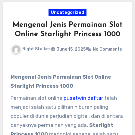
Uncategorized
Mengenal Jenis Permainan Slot
Online Starlight Princess 1000
Night Stalker
June 15, 2025
No Comments
Mengenal Jenis Permainan Slot Online
Starlight Princess 1000
Permainan slot online
pusatwin daftar
telah
menjadi salah satu pilihan hiburan paling
populer di dunia perjudian digital, dan di antara
banyaknya permainan yang ada,
Starlight
Princess 1000
menonjol sebagai salah satu