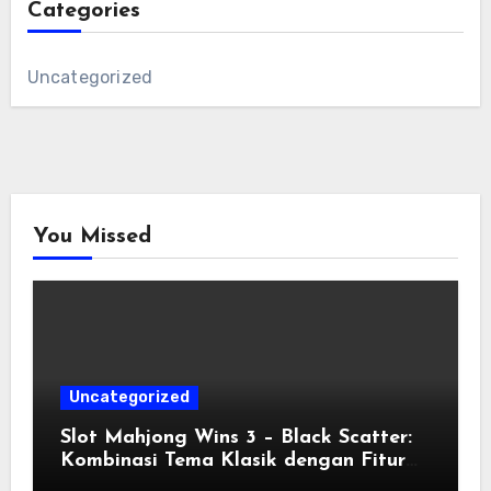
Categories
Uncategorized
You Missed
Uncategorized
Slot Mahjong Wins 3 – Black Scatter:
Kombinasi Tema Klasik dengan Fitur
Modern