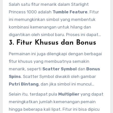
tertentu, dan pemain dapat mengaktifkan
Salah satu fitur menarik dalam Starlight
yang diciptakan juga menambah sensasi
kombinasi kemenangan dengan mencocokkan
Princess 1000 adalah
Tumble Feature
. Fitur
bermain yang mendalam.
simbol-simbol tersebut. Yang membedakan
ini memungkinkan simbol yang membentuk
permainan ini adalah adanya
format payline
kombinasi kemenangan untuk hilang dan
yang fleksibel, di mana kemenangan bisa
digantikan oleh simbol baru. Proses ini dapat
diperoleh dari simbol yang cocok meskipun
3.
Fitur Khusus dan Bonus
terjadi berulang kali dalam satu putaran,
tidak berada pada baris yang sama.
meningkatkan peluang pemain untuk meraih
Permainan ini juga dilengkapi dengan berbagai
kemenangan lebih besar.
fitur khusus yang membuatnya semakin
menarik, seperti
Scatter Symbol
dan
Bonus
Spins
. Scatter Symbol diwakili oleh gambar
Putri Bintang
, dan jika simbol ini muncul
dalam jumlah tertentu pada gulungan, pemain
Selain itu, terdapat pula
Multiplier
yang dapat
akan mendapatkan akses ke
Free Spins
atau
meningkatkan jumlah kemenangan pemain
putaran gratis. Fitur Free Spins memberikan
hingga beberapa kali lipat. Fitur ini bisa dipicu