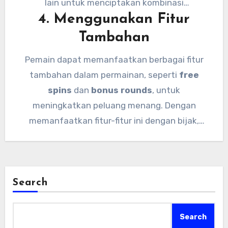
lain untuk menciptakan kombinasi
4.
Menggunakan Fitur
kemenangan.
Tambahan
Pemain dapat memanfaatkan berbagai fitur
tambahan dalam permainan, seperti
free
spins
dan
bonus rounds
, untuk
meningkatkan peluang menang. Dengan
memanfaatkan fitur-fitur ini dengan bijak,
pemain dapat meraih kemenangan besar.
Search
Search