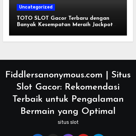
Uncategorized
TOTO SLOT Gacor Terbaru dengan
Banyak Kesempatan Meraih Jackpot
Fantastis Besar
Fiddlersanonymous.com | Situs
Slot Gacor: Rekomendasi
Terbaik untuk Pengalaman
Bermain yang Optimal
situs slot