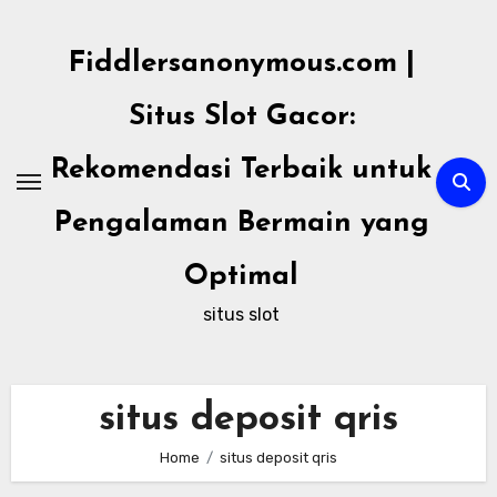
Skip
to
Fiddlersanonymous.com |
content
Situs Slot Gacor:
Rekomendasi Terbaik untuk
Pengalaman Bermain yang
Optimal
situs slot
situs deposit qris
Home
situs deposit qris