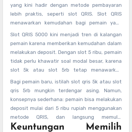
yang kini hadir dengan metode pembayaran
lebih praktis, seperti slot QRIS. Slot QRIS
menawarkan kemudahan bagi pemain yang
ingin melakukan transaksi cepat tanpa harus
Slot QRIS 5000 kini menjadi tren di kalangan
ribet dengan transfer bank tradisional. Salah
pemain karena memberikan kemudahan dalam
satu keunggulan dari slot QRIS adalah
melakukan deposit. Dengan slot 5 ribu, pemain
kemampuan melakukan slot deposit QRIS
tidak perlu khawatir soal modal besar, karena
dengan nominal kecil, termasuk slot deposit 5
slot 5k atau slot 5rb tetap menawarkan
ribu atau slot deposit 5000. Fasilitas ini sangat
peluang menang yang sama dengan nominal
Bagi pemain baru, istilah slot qris 5k atau slot
cocok untuk pemain yang ingin mencoba
lebih tinggi. Banyak situs menyediakan opsi
qris 5rb mungkin terdengar asing. Namun,
keberuntungan dengan modal minim namun
slot deposit 5k, slot deposit 5rb, dan slot
konsepnya sederhana: pemain bisa melakukan
tetap menikmati sensasi permainan slot
deposit 5000, bahkan dengan slot depo 5k
deposit mulai dari 5 ribu rupiah menggunakan
modern.
khusus QRIS yang membuat proses transaksi
metode QRIS, dan langsung memulai
semakin cepat dan aman. Dengan kemudahan
Keuntungan Memilih
permainan. Slot 5 ribu menjadi pilihan favorit
ini, pemain bisa fokus pada strategi bermain