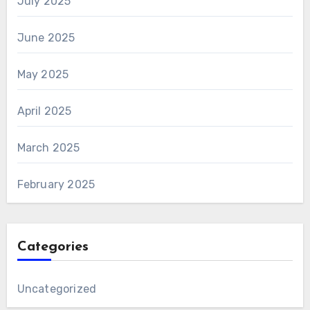
July 2025
June 2025
May 2025
April 2025
March 2025
February 2025
Categories
Uncategorized