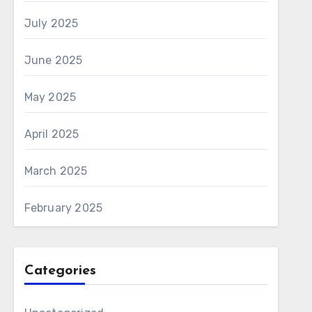
July 2025
June 2025
May 2025
April 2025
March 2025
February 2025
Categories