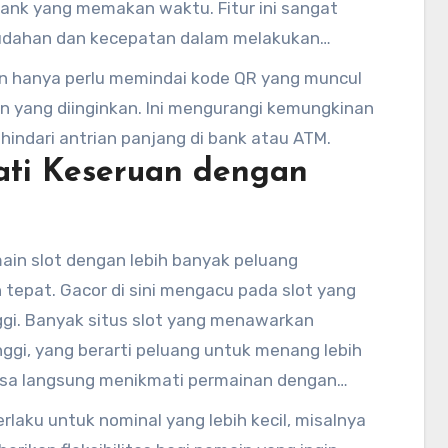
bank yang memakan waktu. Fitur ini sangat
udahan dan kecepatan dalam melakukan
in hanya perlu memindai kode QR yang muncul
n yang diinginkan. Ini mengurangi kemungkinan
indari antrian panjang di bank atau ATM.
ati Keseruan dengan
in slot dengan lebih banyak peluang
n tepat. Gacor di sini mengacu pada slot yang
ggi. Banyak situs slot yang menawarkan
ggi, yang berarti peluang untuk menang lebih
bisa langsung menikmati permainan dengan
 10k QRIS
atau
slot qris 10k
. Tidak perlu
rlaku untuk nominal yang lebih kecil, misalnya
r, karena dengan hanya
slot deposit QRIS 10