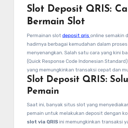
Slot Deposit QRIS: C
Bermain Slot
Permainan slot
deposit qris
online semakin 
hadirnya berbagai kemudahan dalam proses
menyenangkan. Salah satu cara yang kini ba
(Quick Response Code Indonesian Standard)
yang memungkinkan transaksi cepat dan mud
Slot Deposit QRIS: Solu
mobile banking. Dengan menggunakan
depo
dengan nilai yang terjangkau dan tanpa ribe
Pemain
Saat ini, banyak situs slot yang menyediaka
pemain untuk melakukan deposit dengan ko
slot via QRIS
ini memungkinkan transaksi 