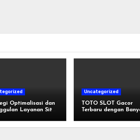
tegorized
Uncategorized
egi Optimalisasi dan
TOTO SLOT Gacor
ggulan Layanan Situs
Terbaru dengan Bany
 4D Gacor
Kesempatan Meraih
Jackpot Fantastis Be