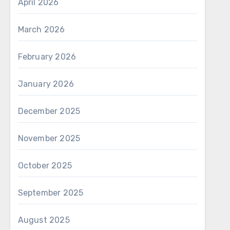
April 2026
March 2026
February 2026
January 2026
December 2025
November 2025
October 2025
September 2025
August 2025