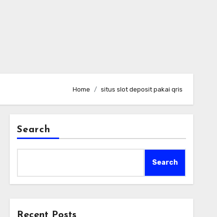
Home
situs slot deposit pakai qris
Search
Search
Recent Posts