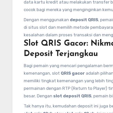
data kartu kredit atau melakukan transfer 
cocok bagi mereka yang menginginkan kem
deposit.
Dengan menggunakan
deposit QRIS
, pema
di situs slot dan memilih metode pembayara
kesalahan dalam proses transaksi dan mengh
Slot QRIS Gacor: Nikm
Deposit Terjangkau
Bagi pemain yang mencari pengalaman berma
kemenangan, slot
QRIS gacor
adalah piliha
memiliki tingkat kemenangan yang lebih tin
permainan dengan RTP (Return to Player) tin
besar. Dengan
slot deposit QRIS
, pemain 
deposit yang terjangkau, seperti
slot depo
Tak hanya itu, kemudahan deposit ini juga be
khawatir tentang jumlah deposit yang besa