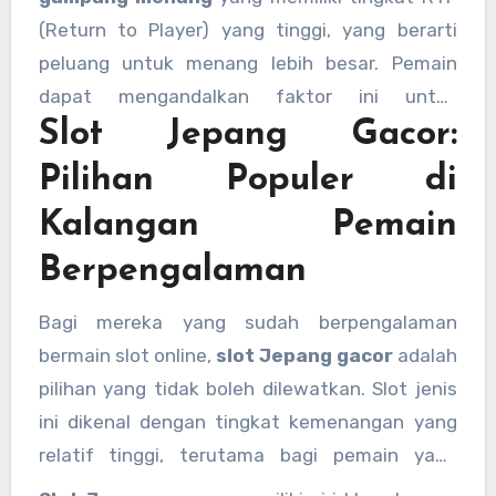
sederhana, pemain dapat dengan mudah
(Return to Player) yang tinggi, yang berarti
memahami aturan dan mulai bermain dengan
peluang untuk menang lebih besar. Pemain
percaya diri.
dapat mengandalkan faktor ini untuk
Slot Jepang Gacor:
meningkatkan pengalaman bermain mereka.
Pilihan Populer di
Kalangan Pemain
Berpengalaman
Bagi mereka yang sudah berpengalaman
bermain slot online,
slot Jepang gacor
adalah
pilihan yang tidak boleh dilewatkan. Slot jenis
ini dikenal dengan tingkat kemenangan yang
relatif tinggi, terutama bagi pemain yang
sudah menguasai berbagai strategi permainan.