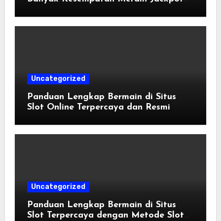
Fantastis Besar
Uncategorized
Panduan Lengkap Bermain di Situs
Slot Online Terpercaya dan Resmi
Uncategorized
Panduan Lengkap Bermain di Situs
Slot Terpercaya dengan Metode Slot