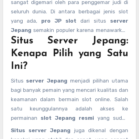
sangat digemari oleh para penggemar judi di
seluruh dunia. Di antara berbagai jenis slot
yang ada,
pro JP slot
dari situs
server
Jepang
semakin populer karena menawarkan
Situs Server Jepang:
pengalaman bermain yang lebih menarik dan
menguntungkan. Dengan menggunakan
slot
Kenapa Pilih yang Satu
Jepang resmi
, pemain dapat menikmati
Ini?
berbagai fitur menarik yang tidak hanya
menyenangkan tetapi juga memberikan
Situs
server Jepang
menjadi pilihan utama
peluang kemenangan yang besar.
bagi banyak pemain yang mencari kualitas dan
keamanan dalam bermain slot online. Salah
satu keunggulannya adalah akses ke
permainan
slot Jepang resmi
yang sudah
terjamin keamanannya. Sebagai tambahan,
Situs server Jepang
juga dikenal dengan
banyak situs server Jepang juga menawarkan