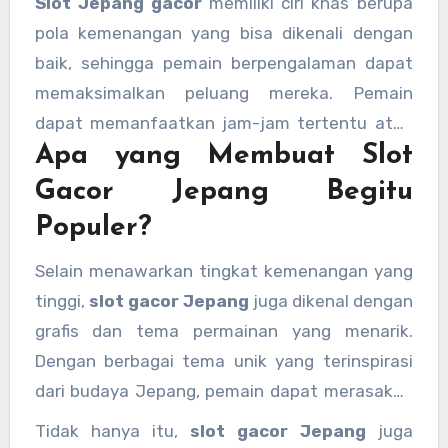
Slot Jepang gacor
memiliki ciri khas berupa
pola kemenangan yang bisa dikenali dengan
baik, sehingga pemain berpengalaman dapat
memaksimalkan peluang mereka. Pemain
dapat memanfaatkan jam-jam tertentu atau
Apa yang Membuat Slot
memilih mesin dengan pola tertentu untuk
mendapatkan kemenangan yang lebih sering.
Gacor Jepang Begitu
Populer?
Selain menawarkan tingkat kemenangan yang
tinggi,
slot gacor Jepang
juga dikenal dengan
grafis dan tema permainan yang menarik.
Dengan berbagai tema unik yang terinspirasi
dari budaya Jepang, pemain dapat merasakan
sensasi bermain yang berbeda. Fitur-fitur
Tidak hanya itu,
slot gacor Jepang
juga