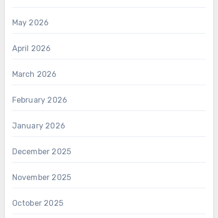
May 2026
April 2026
March 2026
February 2026
January 2026
December 2025
November 2025
October 2025