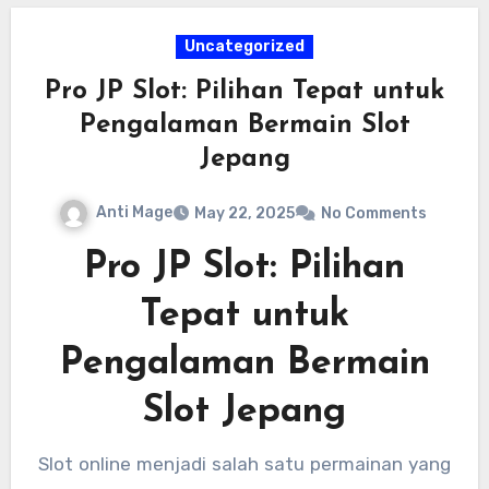
Uncategorized
Pro JP Slot: Pilihan Tepat untuk
Pengalaman Bermain Slot
Jepang
Anti Mage
May 22, 2025
No Comments
Pro JP Slot: Pilihan
Tepat untuk
Pengalaman Bermain
Slot Jepang
Slot online menjadi salah satu permainan yang