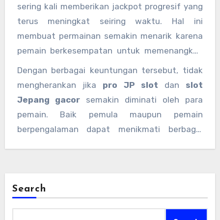
bonus seperti free spins, multiplier, dan mini-
sering kali memberikan jackpot progresif yang
games membuat permainan semakin seru dan
terus meningkat seiring waktu. Hal ini
menguntungkan.
membuat permainan semakin menarik karena
pemain berkesempatan untuk memenangkan
hadiah besar yang terus berkembang.
Dengan berbagai keuntungan tersebut, tidak
mengherankan jika
pro JP slot
dan
slot
Jepang gacor
semakin diminati oleh para
pemain. Baik pemula maupun pemain
berpengalaman dapat menikmati berbagai
keuntungan yang ditawarkan, baik dari sisi
gameplay maupun peluang kemenangan yang
besar.
Search