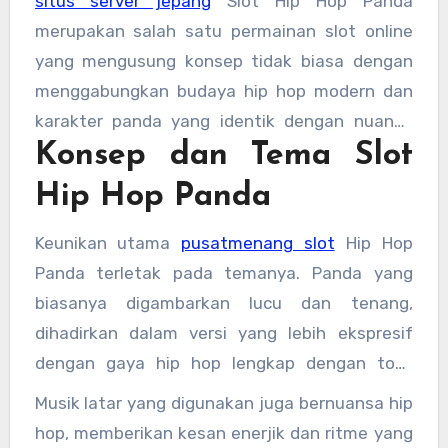
situs server jepang
Slot Hip Hop Panda
merupakan salah satu permainan slot online
yang mengusung konsep tidak biasa dengan
menggabungkan budaya hip hop modern dan
karakter panda yang identik dengan nuansa
Konsep dan Tema Slot
Asia. Permainan ini dirancang untuk
memberikan pengalaman visual dan audio yang
Hip Hop Panda
segar, terutama bagi pemain yang menyukai
tema musik, street culture, dan gaya
Keunikan utama
pusatmenang slot
Hip Hop
permainan yang dinamis. Dengan tampilan
Panda terletak pada temanya. Panda yang
warna cerah serta animasi yang atraktif, Slot
biasanya digambarkan lucu dan tenang,
Hip Hop Panda berhasil mencuri perhatian sejak
dihadirkan dalam versi yang lebih ekspresif
pertama kali dimainkan.
dengan gaya hip hop lengkap dengan topi,
hoodie, dan aksesoris khas budaya jalanan.
Musik latar yang digunakan juga bernuansa hip
Latar belakang permainan menampilkan
hop, memberikan kesan enerjik dan ritme yang