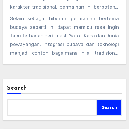
karakter tradisional, permainan ini berpotensi
memperkenalkan kembali kisah wayang
Selain sebagai hiburan, permainan bertema
kepada generasi yang lebih muda dalam
budaya seperti ini dapat memicu rasa ingin
format yang relevan dengan perkembangan
tahu terhadap cerita asli Gatot Kaca dan dunia
teknologi. Pendekatan ini juga memperlihatkan
pewayangan. Integrasi budaya dan teknologi
bahwa budaya dapat menjadi sumber inspirasi
menjadi contoh bagaimana nilai tradisional
kreatif yang luas.
dapat tetap hidup dan dikenal melalui media
digital yang terus berkembang.
Search
Search