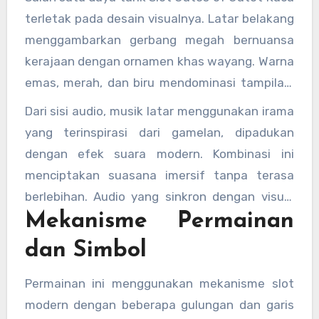
menciptakan suasana yang terasa epik namun
terletak pada desain visualnya. Latar belakang
tetap mudah dipahami oleh pemain dari
menggambarkan gerbang megah bernuansa
berbagai latar belakang. Pemilihan tokoh Gatot
kerajaan dengan ornamen khas wayang. Warna
Kaca juga menjadi bentuk apresiasi terhadap
emas, merah, dan biru mendominasi tampilan,
warisan budaya Indonesia.
memberikan kesan heroik dan sakral. Efek
Dari sisi audio, musik latar menggunakan irama
animasi dibuat halus untuk menonjolkan
yang terinspirasi dari gamelan, dipadukan
momen-momen penting dalam permainan.
dengan efek suara modern. Kombinasi ini
menciptakan suasana imersif tanpa terasa
berlebihan. Audio yang sinkron dengan visual
Mekanisme Permainan
membantu memperkuat tema mitologi dan
meningkatkan pengalaman hiburan secara
dan Simbol
keseluruhan.
Permainan ini menggunakan mekanisme slot
modern dengan beberapa gulungan dan garis