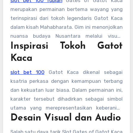
slot bet 100 rupiah
Gates of Gatot Kaca
merupakan permainan bertema wayang yang
terinspirasi dari tokoh legendaris Gatot Kaca
dalam kisah Mahabharata. Gim ini menonjolkan
nuansa budaya Nusantara melalui visual,
Inspirasi Tokoh Gatot
simbol, dan alur cerita yang kuat, sehingga
menarik perhatian pemain yang menyukai
Kaca
sentuhan mitologi dalam hiburan digital.
Dengan pendekatan artistik yang khas,
slot bet 100
Gatot Kaca dikenal sebagai
permainan ini berusaha menghadirkan
ksatria perkasa dengan kemampuan terbang
pengalaman visual yang berbeda dibandingkan
dan kekuatan luar biasa. Dalam permainan ini,
slot bertema umum.
karakter tersebut dihadirkan sebagai simbol
utama yang merepresentasikan keberanian
Desain Visual dan Audio
dan ketangguhan. Elemen mitologi Jawa
dipadukan dengan gaya ilustrasi modern,
Salah satu daya tarik Slot Gates of Gatot Kaca