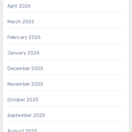
April 2026
March 2026
February 2026
January 2026
December 2025
November 2025
October 2025
September 2025
August 2025