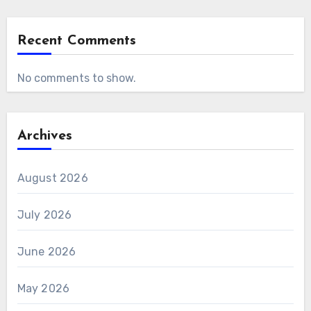
Recent Comments
No comments to show.
Archives
August 2026
July 2026
June 2026
May 2026