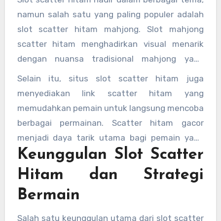
adalah scatter hitam. Scatter hitam slot
namun salah satu yang paling populer adalah
menawarkan sensasi berbeda dibandingkan
slot scatter hitam mahjong. Slot mahjong
scatter biasa, terutama karena
scatter hitam menghadirkan visual menarik
kemampuannya memicu kemenangan yang
dengan nuansa tradisional mahjong yang
lebih besar dalam permainan slot. Banyak situs
dikombinasikan dengan mekanisme modern
Selain itu, situs slot scatter hitam juga
https://www.cookinletkitchen.com/
scatter
slot online. Slot scatter hitam mahjong ways
menyediakan link scatter hitam yang
hitam kini hadir untuk memenuhi kebutuhan
bahkan menawarkan sistem mahjong scatter
memudahkan pemain untuk langsung mencoba
pemain yang mencari pengalaman bermain
hitam yang dapat meningkatkan peluang
berbagai permainan. Scatter hitam gacor
lebih menantang.
pemain untuk mendapatkan kemenangan
menjadi daya tarik utama bagi pemain yang
besar. Situs mahjong scatter hitam kini
Keunggulan Slot Scatter
mencari slot dengan volatilitas tinggi. Slot
menjadi pilihan favorit karena menghadirkan
mahjong hitam dan mahjong slot menjadi
Hitam dan Strategi
berbagai versi slot mahjong, termasuk slot
kategori populer di kalangan penggemar game
mahjong scatter hitam gacor yang terkenal
Bermain
online karena kombinasi tema klasik dan
dengan tingkat kemenangan lebih tinggi.
sistem scatter yang inovatif. Tidak heran, slot
Salah satu keunggulan utama dari slot scatter