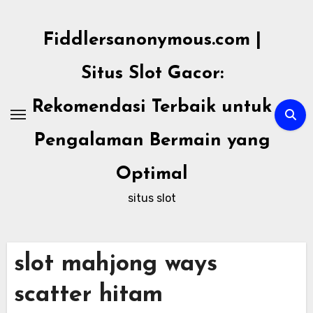
Skip
to
Fiddlersanonymous.com |
content
Situs Slot Gacor:
Rekomendasi Terbaik untuk
Pengalaman Bermain yang
Optimal
situs slot
slot mahjong ways
scatter hitam