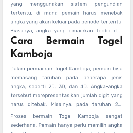
berkembang pesat menjadi salah satu variasi
yang menggunakan sistem pengundian
togel yang menarik perhatian karena
tertentu, di mana pemain harus menebak
kemudahan akses dan peluang menang yang
angka yang akan keluar pada periode tertentu.
ditawarkan.
Biasanya, angka yang dimainkan terdiri dari
Cara Bermain Togel
dua digit hingga empat digit, tergantung pada
jenis taruhan yang dipilih oleh pemain.
Kamboja
Permainan ini tidak hanya menawarkan
hiburan, tetapi juga menjadi peluang
Dalam permainan Togel Kamboja, pemain bisa
mendapatkan keuntungan besar dengan
memasang taruhan pada beberapa jenis
modal kecil.
angka, seperti 2D, 3D, dan 4D. Angka-angka
tersebut merepresentasikan jumlah digit yang
harus ditebak. Misalnya, pada taruhan 2D,
pemain harus menebak dua angka yang keluar
Proses bermain Togel Kamboja sangat
dalam hasil undian. Jika tebakan sesuai,
sederhana. Pemain hanya perlu memilih angka
pemain berhak mendapatkan hadiah sesuai