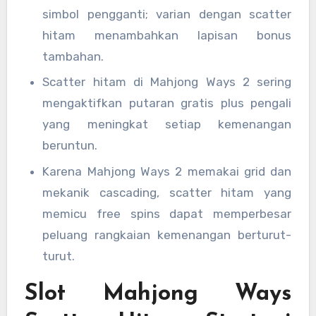
simbol pengganti; varian dengan scatter
hitam menambahkan lapisan bonus
tambahan.
Scatter hitam di Mahjong Ways 2 sering
mengaktifkan putaran gratis plus pengali
yang meningkat setiap kemenangan
beruntun.
Karena Mahjong Ways 2 memakai grid dan
mekanik cascading, scatter hitam yang
memicu free spins dapat memperbesar
peluang rangkaian kemenangan berturut-
turut.
Slot Mahjong Ways