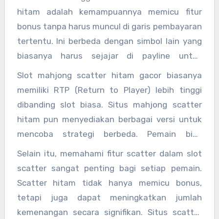
mahjong ways dan slot mahjong ways 2 terus
hitam adalah kemampuannya memicu fitur
menjadi favorit di berbagai situs slot scatter
bonus tanpa harus muncul di garis pembayaran
hitam.
tertentu. Ini berbeda dengan simbol lain yang
biasanya harus sejajar di payline untuk
memberikan kemenangan. Dengan slot scatter
Slot mahjong scatter hitam gacor biasanya
hitam mahjong, pemain memiliki peluang lebih
memiliki RTP (Return to Player) lebih tinggi
besar untuk meraih putaran gratis atau
dibanding slot biasa. Situs mahjong scatter
jackpot karena scatter mahjong memiliki
hitam pun menyediakan berbagai versi untuk
aturan khusus yang memungkinkan
mencoba strategi berbeda. Pemain bisa
kemenangan meskipun posisi simbol tidak
mencoba slot mahjong ways yang
Selain itu, memahami fitur scatter dalam slot
linier. Mahjong scatter hitam juga dikenal
memungkinkan kombinasi simbol lebih
scatter sangat penting bagi setiap pemain.
dengan efek visual yang memukau, membuat
fleksibel, atau slot mahjong ways 2 untuk
Scatter hitam tidak hanya memicu bonus,
pengalaman bermain menjadi lebih
variasi strategi dan peluang tambahan.
tetapi juga dapat meningkatkan jumlah
menyenangkan dan menarik.
Scatter hitam gacor menjadi indikator bahwa
kemenangan secara signifikan. Situs scatter