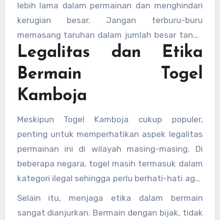
tepat.
lebih lama dalam permainan dan menghindari
kerugian besar. Jangan terburu-buru
memasang taruhan dalam jumlah besar tanpa
Legalitas dan Etika
perhitungan yang matang. Disiplin dan
kesabaran menjadi kunci sukses dalam
Bermain Togel
bermain togel ini.
Kamboja
Meskipun Togel Kamboja cukup populer,
penting untuk memperhatikan aspek legalitas
permainan ini di wilayah masing-masing. Di
beberapa negara, togel masih termasuk dalam
kategori ilegal sehingga perlu berhati-hati agar
tidak melanggar hukum. Selalu pastikan bahwa
Selain itu, menjaga etika dalam bermain
permainan dilakukan melalui kanal yang resmi
sangat dianjurkan. Bermain dengan bijak, tidak