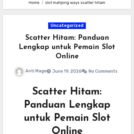
Home
slot mahjong ways scatter hitam
Uncategorized
Scatter Hitam: Panduan
Lengkap untuk Pemain Slot
Online
Anti Mage
June 19, 2026
No Comments
Scatter Hitam:
Panduan Lengkap
untuk Pemain Slot
Online