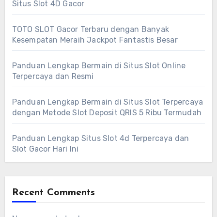
Situs Slot 4D Gacor
TOTO SLOT Gacor Terbaru dengan Banyak
Kesempatan Meraih Jackpot Fantastis Besar
Panduan Lengkap Bermain di Situs Slot Online
Terpercaya dan Resmi
Panduan Lengkap Bermain di Situs Slot Terpercaya
dengan Metode Slot Deposit QRIS 5 Ribu Termudah
Panduan Lengkap Situs Slot 4d Terpercaya dan
Slot Gacor Hari Ini
Recent Comments