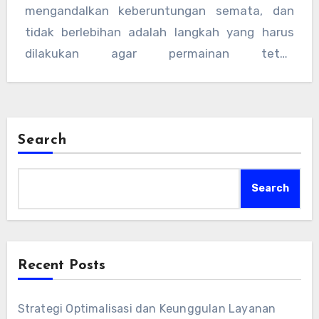
dan terpercaya.
mengandalkan keberuntungan semata, dan
tidak berlebihan adalah langkah yang harus
dilakukan agar permainan tetap
menyenangkan dan tidak menimbulkan
dampak negatif bagi diri sendiri maupun orang
lain.
Search
Search
Recent Posts
Strategi Optimalisasi dan Keunggulan Layanan