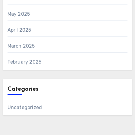
May 2025
April 2025
March 2025
February 2025
Categories
Uncategorized