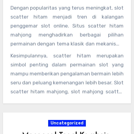
slot tersebut memiliki potensi kemenangan
hitam dan situs
foodloverivi.com
slot
Dengan popularitas yang terus meningkat, slot
besar, sehingga banyak pemain mencari link
jili menjadi platform yang mendukung
scatter hitam menjadi tren di kalangan
scatter hitam untuk mengakses permainan
pengalaman bermain ini dengan menyediakan
penggemar slot online. Situs scatter hitam
dengan cepat.
panduan, demo, dan informasi mengenai slot
mahjong menghadirkan berbagai pilihan
scatter hitam mahjong. Slot mahjong scatter
permainan dengan tema klasik dan mekanisme
hitam dan mahjong slot scatter hitam
modern, termasuk slot scatter hitam gacor
Kesimpulannya, scatter hitam merupakan
menawarkan fitur unik seperti free spin,
yang sering menjadi pilihan pemain
simbol penting dalam permainan slot yang
multiplier, dan kombinasi scatter yang lebih
berpengalaman. Link scatter hitam yang
mampu memberikan pengalaman bermain lebih
kompleks, memberikan pengalaman berbeda
tersedia di situs mahjong scatter hitam
seru dan peluang kemenangan lebih besar. Slot
dibandingkan slot konvensional.
memudahkan pemain untuk mencoba berbagai
scatter hitam mahjong, slot mahjong scatter
permainan, dari slot mahjong hitam hingga slot
hitam, dan situs slot scatter hitam
mahjong ways. Scatter mahjong tidak hanya
menawarkan variasi menarik untuk pemain
menghadirkan hiburan, tetapi juga peluang
dengan berbagai strategi. Pemain dapat
Uncategorized
kemenangan yang menarik, menjadikannya
memanfaatkan slot mahjong ways, slot
salah satu pilihan terbaik dalam dunia slot