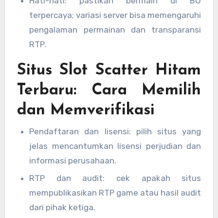
Hati-hati: pastikan bermain di BO
terpercaya; variasi server bisa memengaruhi
pengalaman permainan dan transparansi
RTP.
Situs Slot Scatter Hitam
Terbaru: Cara Memilih
dan Memverifikasi
Pendaftaran dan lisensi: pilih situs yang
jelas mencantumkan lisensi perjudian dan
informasi perusahaan.
RTP dan audit: cek apakah situs
mempublikasikan RTP game atau hasil audit
dari pihak ketiga.