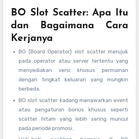
BO Slot Scatter: Apa Itu
dan Bagaimana Cara
Kerjanya
BO (Board Operator) slot scatter merujuk
pada operator atau server tertentu yang
menyediakan versi khusus permainan
dengan tingkat keluaran yang mungkin
berbeda.
BO slot scatter kadang menawarkan event
atau pengaturan bonus khusus seperti
scatter hitam yang lebih sering muncul
pada periode promosi.