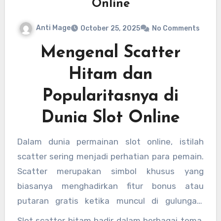
Online
Anti Mage
October 25, 2025
No Comments
Mengenal Scatter
Hitam dan
Popularitasnya di
Dunia Slot Online
Dalam dunia permainan slot online, istilah
scatter sering menjadi perhatian para pemain.
Scatter merupakan simbol khusus yang
biasanya menghadirkan fitur bonus atau
putaran gratis ketika muncul di gulungan.
Salah satu varian scatter yang kini populer
Slot scatter hitam hadir dalam berbagai tema,