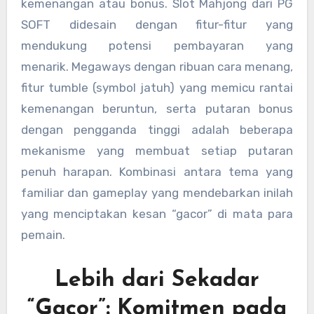
kemenangan atau bonus. Slot Mahjong dari PG
SOFT didesain dengan fitur-fitur yang
mendukung potensi pembayaran yang
menarik. Megaways dengan ribuan cara menang,
fitur tumble (symbol jatuh) yang memicu rantai
kemenangan beruntun, serta putaran bonus
dengan pengganda tinggi adalah beberapa
mekanisme yang membuat setiap putaran
penuh harapan. Kombinasi antara tema yang
familiar dan gameplay yang mendebarkan inilah
yang menciptakan kesan “gacor” di mata para
pemain.
Lebih dari Sekadar
“Gacor”: Komitmen pada