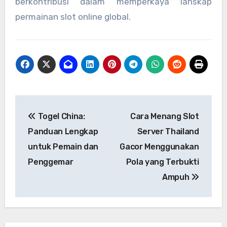
berkontribusi dalam memperkaya lanskap
permainan slot online global.
Post
Togel China:
Cara Menang Slot
navigation
Panduan Lengkap
Server Thailand
untuk Pemain dan
Gacor Menggunakan
Penggemar
Pola yang Terbukti
Ampuh