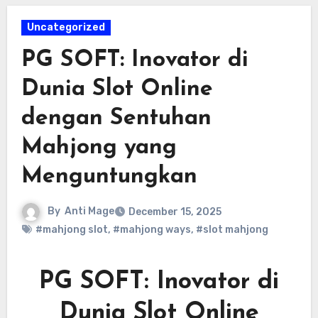
Uncategorized
PG SOFT: Inovator di
Dunia Slot Online
dengan Sentuhan
Mahjong yang
Menguntungkan
By
Anti Mage
December 15, 2025
#mahjong slot
,
#mahjong ways
,
#slot mahjong
PG SOFT: Inovator di
Dunia Slot Online