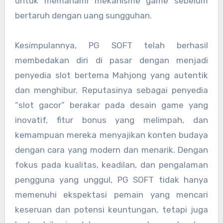
untuk memahami mekanisme game sebelum
bertaruh dengan uang sungguhan.
Kesimpulannya, PG SOFT telah berhasil
membedakan diri di pasar dengan menjadi
penyedia slot bertema Mahjong yang autentik
dan menghibur. Reputasinya sebagai penyedia
“slot gacor” berakar pada desain game yang
inovatif, fitur bonus yang melimpah, dan
kemampuan mereka menyajikan konten budaya
dengan cara yang modern dan menarik. Dengan
fokus pada kualitas, keadilan, dan pengalaman
pengguna yang unggul, PG SOFT tidak hanya
memenuhi ekspektasi pemain yang mencari
keseruan dan potensi keuntungan, tetapi juga