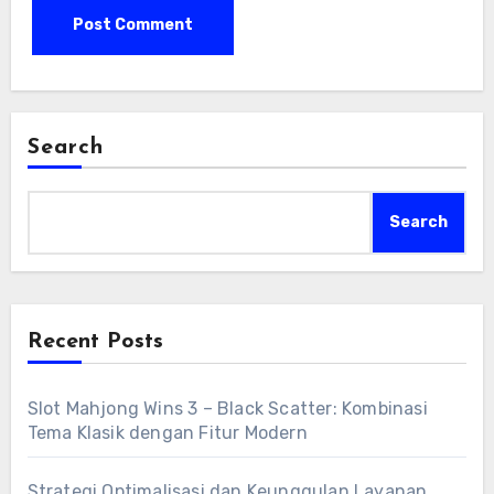
Search
Search
Recent Posts
Slot Mahjong Wins 3 – Black Scatter: Kombinasi
Tema Klasik dengan Fitur Modern
Strategi Optimalisasi dan Keunggulan Layanan