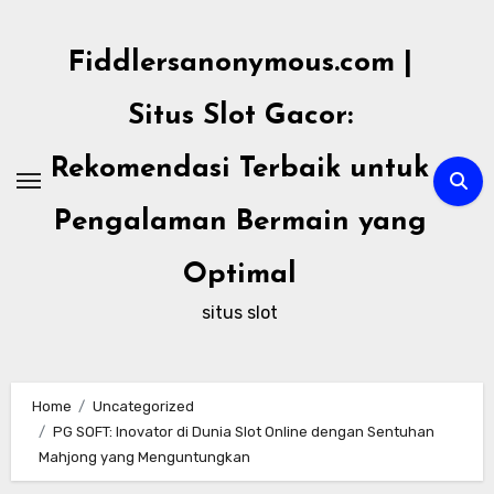
Skip
to
Fiddlersanonymous.com |
content
Situs Slot Gacor:
Rekomendasi Terbaik untuk
Pengalaman Bermain yang
Optimal
situs slot
Home
Uncategorized
PG SOFT: Inovator di Dunia Slot Online dengan Sentuhan
Mahjong yang Menguntungkan