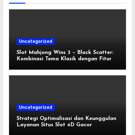
Uncategorized
Slot Mahjong Wins 3 – Black Scatter:
Kombinasi Tema Klasik dengan Fitur
Modern
Uncategorized
Strategi Optimalisasi dan Keunggulan
Layanan Situs Slot 4D Gacor