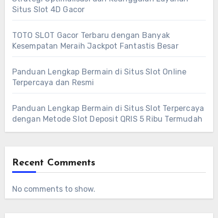
Situs Slot 4D Gacor
TOTO SLOT Gacor Terbaru dengan Banyak
Kesempatan Meraih Jackpot Fantastis Besar
Panduan Lengkap Bermain di Situs Slot Online
Terpercaya dan Resmi
Panduan Lengkap Bermain di Situs Slot Terpercaya
dengan Metode Slot Deposit QRIS 5 Ribu Termudah
Recent Comments
No comments to show.