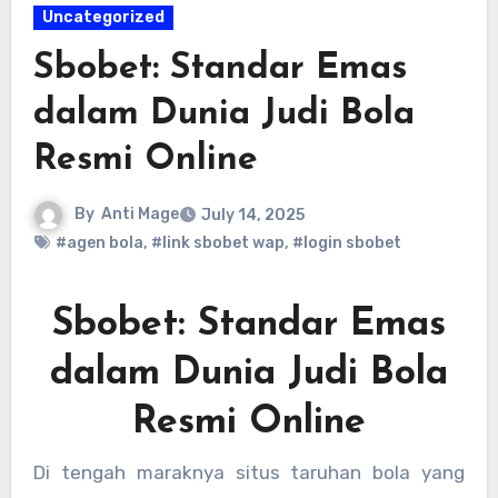
Uncategorized
Sbobet: Standar Emas
dalam Dunia Judi Bola
Resmi Online
By
Anti Mage
July 14, 2025
#agen bola
,
#link sbobet wap
,
#login sbobet
Sbobet: Standar Emas
dalam Dunia Judi Bola
Resmi Online
Di tengah maraknya situs taruhan bola yang