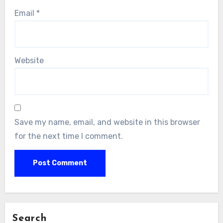
Email
*
Website
Save my name, email, and website in this browser
for the next time I comment.
Search