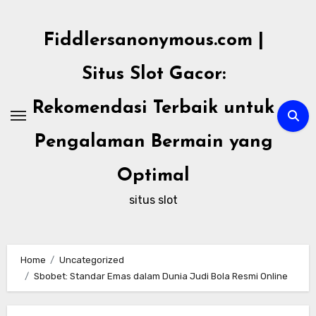
Skip
to
Fiddlersanonymous.com |
content
Situs Slot Gacor:
Rekomendasi Terbaik untuk
Pengalaman Bermain yang
Optimal
situs slot
Home
Uncategorized
Sbobet: Standar Emas dalam Dunia Judi Bola Resmi Online