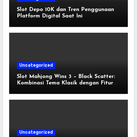
Slot Depo 10K dan Tren Penggunaan
Platform Digital Saat Ini
Uncategorized
Slot Mahjong Wins 3 – Black Scatter:
Kombinasi Tema Klasik dengan Fitur
Modern
Uncategorized