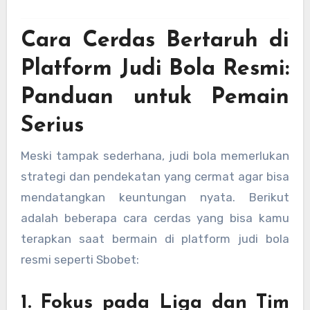
Cara Cerdas Bertaruh di
Platform Judi Bola Resmi:
Panduan untuk Pemain
Serius
Meski tampak sederhana, judi bola memerlukan
strategi dan pendekatan yang cermat agar bisa
mendatangkan keuntungan nyata. Berikut
adalah beberapa cara cerdas yang bisa kamu
terapkan saat bermain di platform judi bola
resmi seperti Sbobet:
1. Fokus pada Liga dan Tim