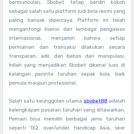
bermunculan, Sbobet tetap berdiri kokoh
sebagai salah satu platform judi bola resmi yang
paling banyak dipercaya. Platform ini telah
mengantongi lisensi dari lembaga pengawas
internasional, menjamin bahwa setiap
permainan dan transaksi dilakukan secara
transparan, adil, dan bebas dari manipulasi.
Inilah yang menjadikan Sbobet dikenal luas di
kalangan pecinta taruhan sepak bola, baik
pemula maupun profesional.
Salah satu keunggulan utama
sbobet88
adalah
kelengkapan pasaran taruhan yang ditawarkan.
Pemain bisa memilih berbagai jenis taruhan
seperti 1X2, over/under, handicap Asia, skor