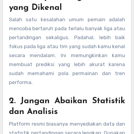
yang Dikenal
Salah satu kesalahan umum pemain adalah
mencoba bertaruh pada terlalu banyak liga atau
pertandingan sekaligus. Padahal, lebih baik
fokus pada liga atau tim yang sudah kamu kenal
secara mendalam. Ini memungkinkan kamu
membuat prediksi yang lebih akurat karena
sudah memahami pola permainan dan tren
performa.
2. Jangan Abaikan Statistik
dan Analisis
Platform resmi biasanya menyediakan data dan
statistik pertandingan secara lengkap. Gunakan