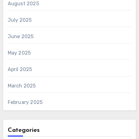
August 2025
July 2025
June 2025
May 2025
April 2025
March 2025
February 2025
Categories