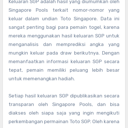
Keluaran SGP adalah hasil yang diumumkan oleh
Singapore Pools terkait nomor-nomor yang
keluar dalam undian Toto Singapore. Data ini
sangat penting bagi para pemain togel, karena
mereka menggunakan hasil keluaran SGP untuk
menganalisis dan memprediksi angka yang
mungkin keluar pada draw berikutnya. Dengan
memanfaatkan informasi keluaran SGP secara
tepat, pemain memiliki peluang lebih besar
untuk memenangkan hadiah.
Setiap hasil keluaran SGP dipublikasikan secara
transparan oleh Singapore Pools, dan bisa
diakses oleh siapa saja yang ingin mengikuti
perkembangan permainan Toto SGP. Oleh karena