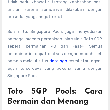
tidak perlu khawatir tentang keabsahan hasil
undian karena semuanya dilakukan dengan
prosedur yang sangat ketat.
Selain itu, Singapore Pools juga menyediakan
berbagai macam permainan lain selain Toto SGP,
seperti permainan 4D dan Fast4. Semua
permainan ini dapat diakses dengan mudah oleh
pemain melalui situs
data sgp
resmi atau agen-
agen terpercaya yang bekerja sama dengan
Singapore Pools.
Toto SGP Pools: Cara
Bermain dan Menang