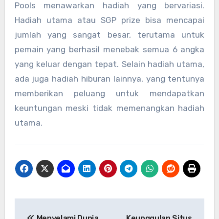
Pools menawarkan hadiah yang bervariasi.
Hadiah utama atau SGP prize bisa mencapai
jumlah yang sangat besar, terutama untuk
pemain yang berhasil menebak semua 6 angka
yang keluar dengan tepat. Selain hadiah utama,
ada juga hadiah hiburan lainnya, yang tentunya
memberikan peluang untuk mendapatkan
keuntungan meski tidak memenangkan hadiah
utama.
Post
Menyelami Dunia
Keunggulan Situs