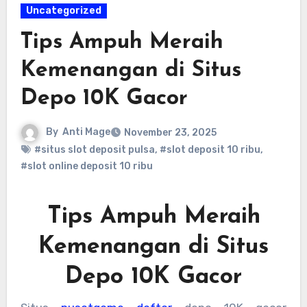
Uncategorized
Tips Ampuh Meraih
Kemenangan di Situs
Depo 10K Gacor
By
Anti Mage
November 23, 2025
#situs slot deposit pulsa
,
#slot deposit 10 ribu
,
#slot online deposit 10 ribu
Tips Ampuh Meraih
Kemenangan di Situs
Depo 10K Gacor