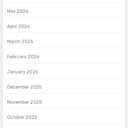
May 2026
April 2026
March 2026
February 2026
January 2026
December 2025
November 2025
October 2025