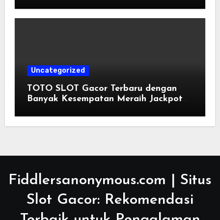
Uncategorized
TOTO SLOT Gacor Terbaru dengan
Banyak Kesempatan Meraih Jackpot
Fantastis Besar
Fiddlersanonymous.com | Situs
Slot Gacor: Rekomendasi
Terbaik untuk Pengalaman