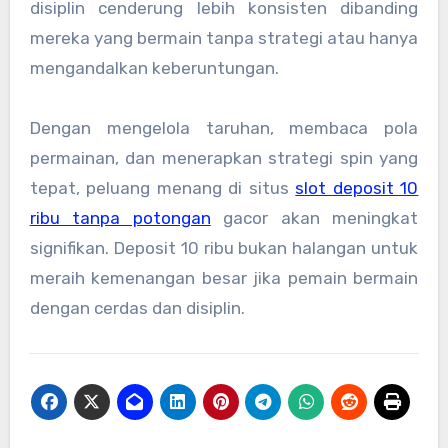
disiplin cenderung lebih konsisten dibanding
mereka yang bermain tanpa strategi atau hanya
mengandalkan keberuntungan.
Dengan mengelola taruhan, membaca pola
permainan, dan menerapkan strategi spin yang
tepat, peluang menang di situs
slot deposit 10
ribu tanpa potongan
gacor akan meningkat
signifikan. Deposit 10 ribu bukan halangan untuk
meraih kemenangan besar jika pemain bermain
dengan cerdas dan disiplin.