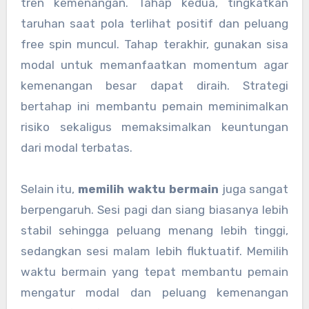
tren kemenangan. Tahap kedua, tingkatkan
taruhan saat pola terlihat positif dan peluang
free spin muncul. Tahap terakhir, gunakan sisa
modal untuk memanfaatkan momentum agar
kemenangan besar dapat diraih. Strategi
bertahap ini membantu pemain meminimalkan
risiko sekaligus memaksimalkan keuntungan
dari modal terbatas.
Selain itu,
memilih waktu bermain
juga sangat
berpengaruh. Sesi pagi dan siang biasanya lebih
stabil sehingga peluang menang lebih tinggi,
sedangkan sesi malam lebih fluktuatif. Memilih
waktu bermain yang tepat membantu pemain
mengatur modal dan peluang kemenangan