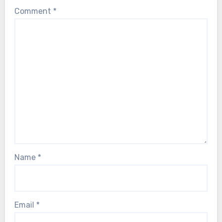
Comment
*
Name
*
Email
*