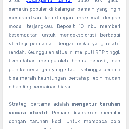
Situs
pusatgame daftar
depo 10K gacor
semakin populer di kalangan pemain yang ingin
mendapatkan keuntungan maksimal dengan
modal terjangkau. Deposit 10 ribu memberi
kesempatan untuk mengeksplorasi berbagai
strategi permainan dengan risiko yang relatif
rendah. Keunggulan situs ini meliputi RTP tinggi,
kemudahan memperoleh bonus deposit, dan
pola kemenangan yang stabil, sehingga pemain
bisa meraih keuntungan bertahap lebih mudah
dibanding permainan biasa.
Strategi pertama adalah
mengatur taruhan
secara efektif
. Pemain disarankan memulai
dengan taruhan kecil untuk membaca pola