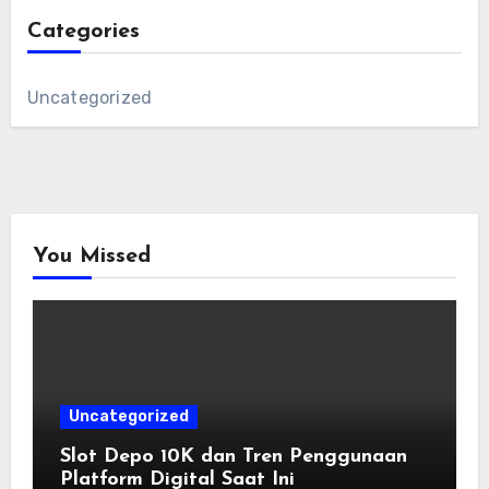
Categories
Uncategorized
You Missed
Uncategorized
Slot Depo 10K dan Tren Penggunaan
Platform Digital Saat Ini