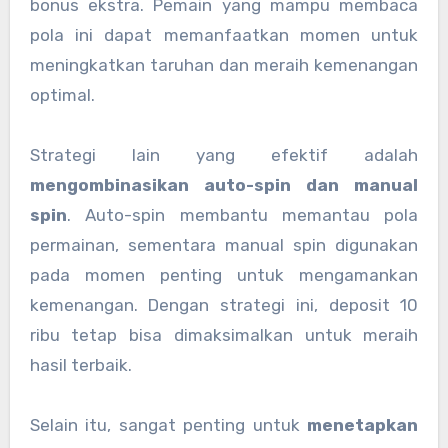
bonus ekstra. Pemain yang mampu membaca
pola ini dapat memanfaatkan momen untuk
meningkatkan taruhan dan meraih kemenangan
optimal.
Strategi lain yang efektif adalah
mengombinasikan auto-spin dan manual
spin
. Auto-spin membantu memantau pola
permainan, sementara manual spin digunakan
pada momen penting untuk mengamankan
kemenangan. Dengan strategi ini, deposit 10
ribu tetap bisa dimaksimalkan untuk meraih
hasil terbaik.
Selain itu, sangat penting untuk
menetapkan