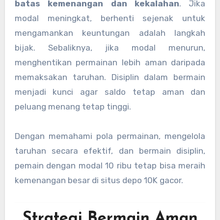
batas kemenangan dan kekalahan
. Jika
modal meningkat, berhenti sejenak untuk
mengamankan keuntungan adalah langkah
bijak. Sebaliknya, jika modal menurun,
menghentikan permainan lebih aman daripada
memaksakan taruhan. Disiplin dalam bermain
menjadi kunci agar saldo tetap aman dan
peluang menang tetap tinggi.
Dengan memahami pola permainan, mengelola
taruhan secara efektif, dan bermain disiplin,
pemain dengan modal 10 ribu tetap bisa meraih
kemenangan besar di situs depo 10K gacor.
Strategi Bermain Aman